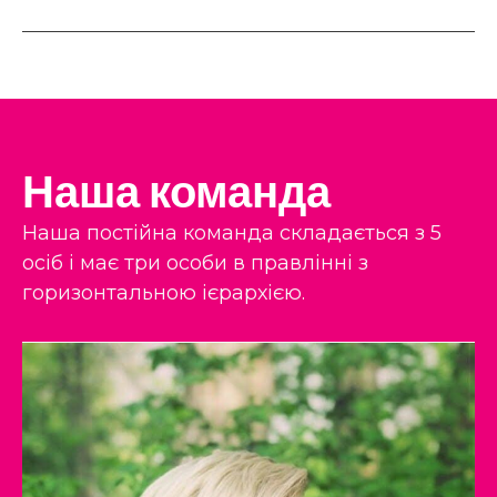
Наша команда
Наша постійна команда складається з 5
осіб і має три особи в правлінні з
горизонтальною ієрархією.