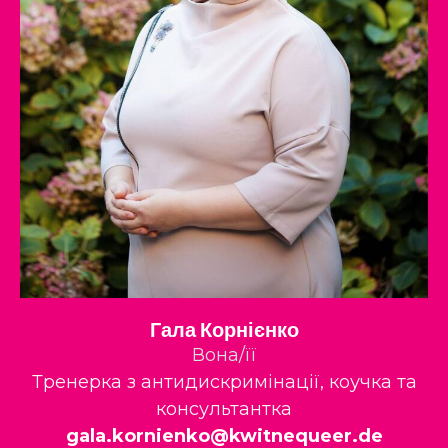
Гала Корнієнко
Вона/її
Тренерка з антидискримінації, коучка та
консультантка
gala.kornienko@kwitnequeer.de