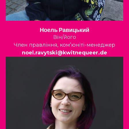
Ноель Равицький
Він/його
Член правління, ком’юніті-менеджер
noel.ravytski@kwitnequeer.de