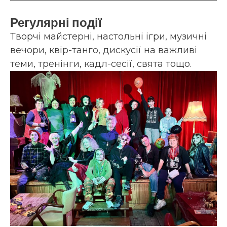
Регулярні події
Творчі майстерні, настольні ігри, музичні
вечори, квір-танго, дискусії на важливі
теми, тренінги, кадл-сесії, свята тощо.