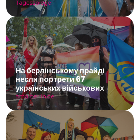
Tagesspiegel
На берлінському прайді
несли портрети 67
українських військових
amalberlin.de